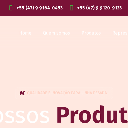
+55 (47) 9 9164-0453
+55 (47) 9 9120-9133
Home
Quem somos
Produtos
Repres
QUALIDADE E INOVAÇÃO PARA LINHA PESADA.
ossos
Produ