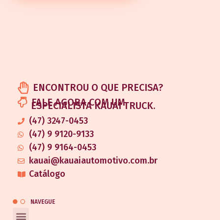
ENCONTROU O QUE PRECISA?
FALE AGORA COM UM
ESPECIALISTA KAUAI TRUCK.
(47) 3247-0453
(47) 9 9120-9133
(47) 9 9164-0453
kauai@kauaiautomotivo.com.br
Catálogo
NAVEGUE