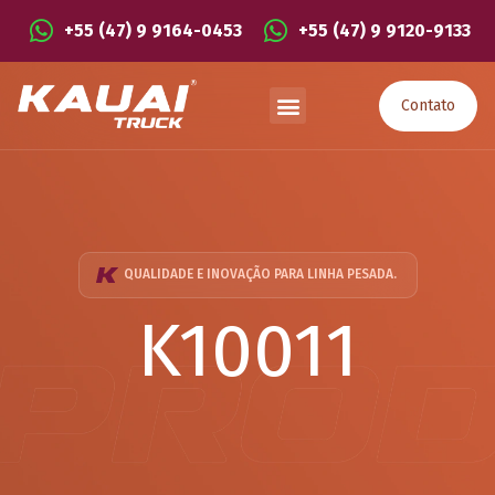
+55 (47) 9 9164-0453
+55 (47) 9 9120-9133
Contato
QUALIDADE E INOVAÇÃO PARA LINHA PESADA.
K10011