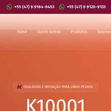
+55 (47) 9 9164-0453
+55 (47) 9 9120-9133
Home
Quem somos
Produtos
Repres
QUALIDADE E INOVAÇÃO PARA LINHA PESADA.
K10001