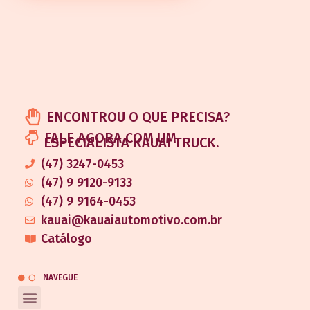
ENCONTROU O QUE PRECISA?
FALE AGORA COM UM
ESPECIALISTA KAUAI TRUCK.
(47) 3247-0453
(47) 9 9120-9133
(47) 9 9164-0453
kauai@kauaiautomotivo.com.br
Catálogo
NAVEGUE