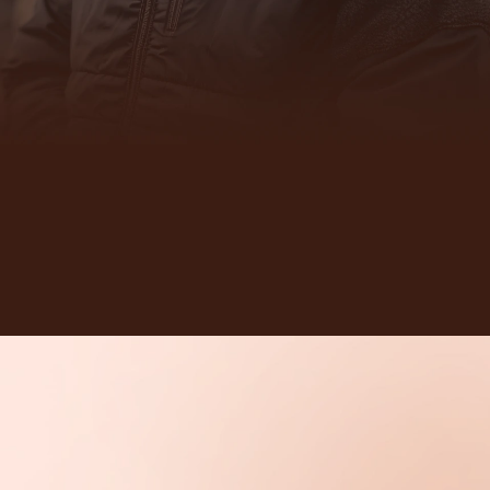
mercado de Caminhões.
A Kauai Truck é referência no setor de peças para
caminhões pesados. Começamos com buzinas,
expandimos nossa atuação para iluminação e
acessórios, e hoje somos reconhecidos pela qualidade e
inovação dos nossos produtos.
Saiba mais sobre nós