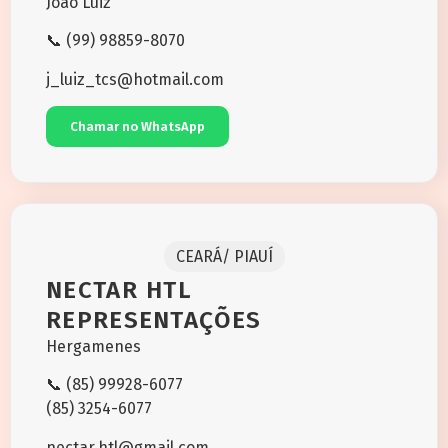
João Luiz
📞 (99) 98859-8070
j_luiz_tcs@hotmail.com
Chamar no WhatsApp
CEARÁ/ PIAUÍ
NECTAR HTL
REPRESENTAÇÕES
Hergamenes
📞 (85) 99928-6077
(85) 3254-6077
nectar.htl@gmail.com