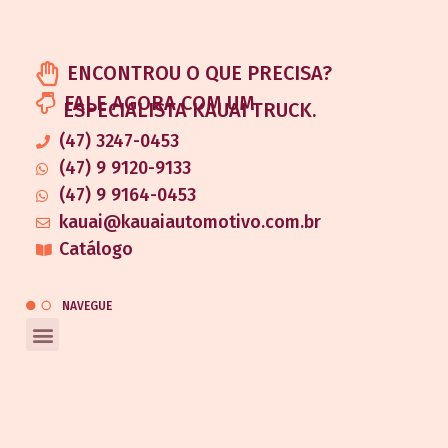
ENCONTROU O QUE PRECISA?
FALE AGORA COM UM
ESPECIALISTA KAUAI TRUCK.
(47) 3247-0453
(47) 9 9120-9133
(47) 9 9164-0453
kauai@kauaiautomotivo.com.br
Catálogo
NAVEGUE
REDES SOCIAIS