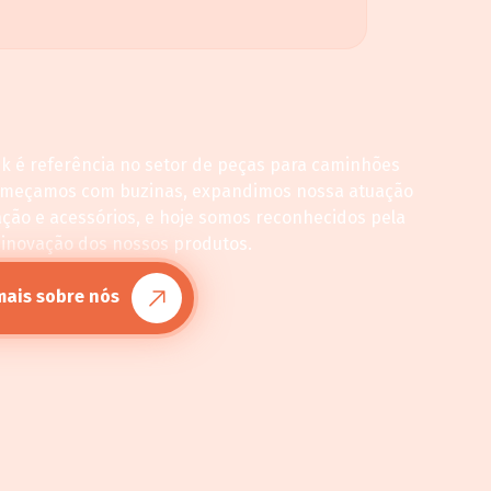
ck é referência no setor de peças para caminhões
omeçamos com buzinas, expandimos nossa atuação
ação e acessórios, e hoje somos reconhecidos pela
 inovação dos nossos produtos.
mais sobre nós