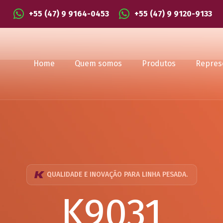
+55 (47) 9 9164-0453
+55 (47) 9 9120-9133
Home
Quem somos
Produtos
Repres
QUALIDADE E INOVAÇÃO PARA LINHA PESADA.
K9031