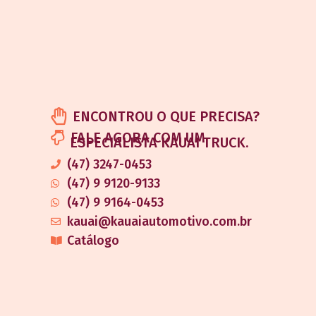
ENCONTROU O QUE PRECISA?
FALE AGORA COM UM
ESPECIALISTA KAUAI TRUCK.
(47) 3247-0453
(47) 9 9120-9133
(47) 9 9164-0453
kauai@kauaiautomotivo.com.br
Catálogo