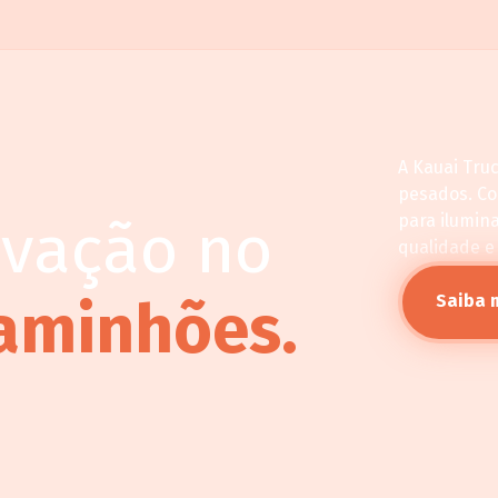
A Kauai Tru
pesados. C
ovação no
para ilumin
qualidade e
aminhões.
Saiba 