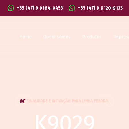
+55 (47) 9 9164-0453
+55 (47) 9 9120-9133
Home
Quem somos
Produtos
Repres
QUALIDADE E INOVAÇÃO PARA LINHA PESADA.
K9029