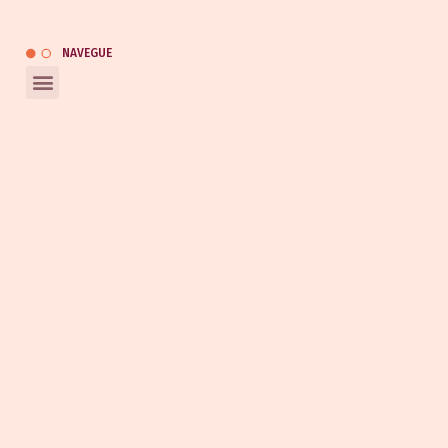
Catálogo
NAVEGUE
REDES SOCIAIS
Entrar em contato