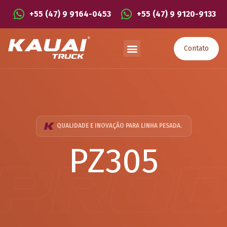
+55 (47) 9 9164-0453
+55 (47) 9 9120-9133
Contato
QUALIDADE E INOVAÇÃO PARA LINHA PESADA.
PZ305