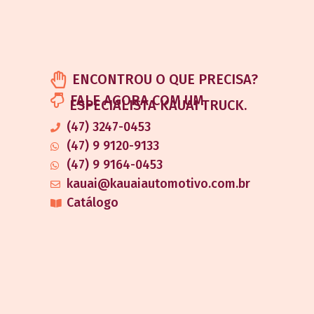
ENCONTROU O QUE PRECISA?
FALE AGORA COM UM
ESPECIALISTA KAUAI TRUCK.
(47) 3247-0453
(47) 9 9120-9133
(47) 9 9164-0453
kauai@kauaiautomotivo.com.br
Catálogo