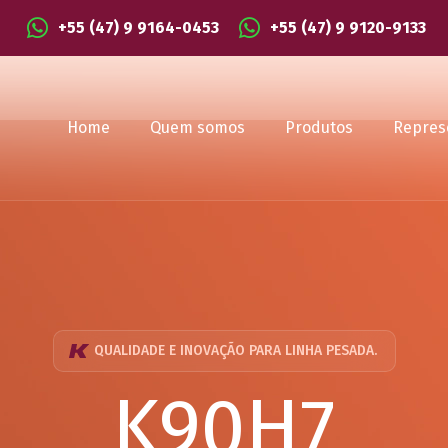
+55 (47) 9 9164-0453
+55 (47) 9 9120-9133
Home
Quem somos
Produtos
Repres
QUALIDADE E INOVAÇÃO PARA LINHA PESADA.
K90H7