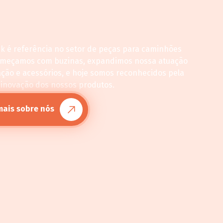
ck é referência no setor de peças para caminhões
omeçamos com buzinas, expandimos nossa atuação
ação e acessórios, e hoje somos reconhecidos pela
 inovação dos nossos produtos.
mais sobre nós