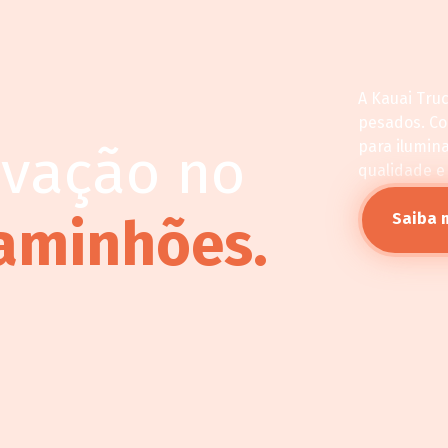
A Kauai Tru
pesados. C
ovação no
para ilumin
qualidade e
aminhões.
Saiba 