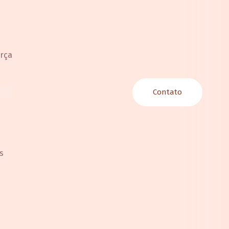
orça
Contato
s