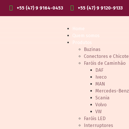
+55 (47) 9 9164-0453
+55 (47) 9 9120-9133
Home
Quem somos
Produtos
Buzinas
Conectores e Chicote
Faróis de Caminhão
DAF
Iveco
MAN
Mercedes-Benz
Scania
Volvo
VW
Faróis LED
Interruptores