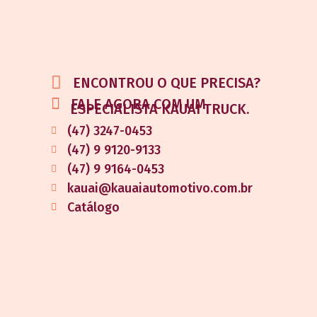
ENCONTROU O QUE PRECISA?
FALE AGORA COM UM
ESPECIALISTA KAUAI TRUCK.
(47) 3247-0453
(47) 9 9120-9133
(47) 9 9164-0453
kauai@kauaiautomotivo.com.br
Catálogo