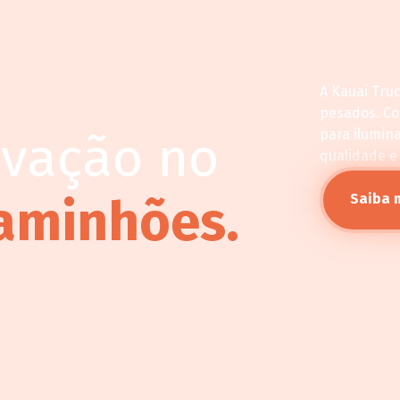
A Kauai Tru
pesados. C
ovação no
para ilumin
qualidade e
aminhões.
Saiba 