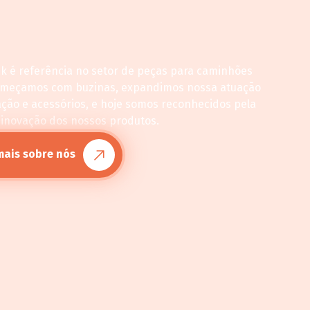
ck é referência no setor de peças para caminhões
omeçamos com buzinas, expandimos nossa atuação
ação e acessórios, e hoje somos reconhecidos pela
 inovação dos nossos produtos.
mais sobre nós