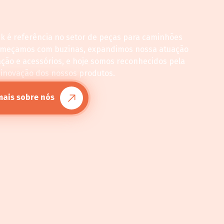
ck é referência no setor de peças para caminhões
omeçamos com buzinas, expandimos nossa atuação
ação e acessórios, e hoje somos reconhecidos pela
 inovação dos nossos produtos.
mais sobre nós