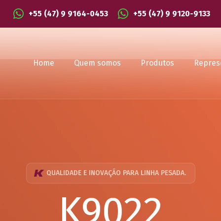
+55 (47) 9 9164-0453
+55 (47) 9 9120-9133
Home
Quem somos
Produtos
Repres
QUALIDADE E INOVAÇÃO PARA LINHA PESADA.
K9022