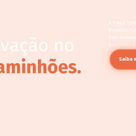
A Kauai Tru
pesados. C
ovação no
para ilumin
qualidade e
aminhões.
Saiba 