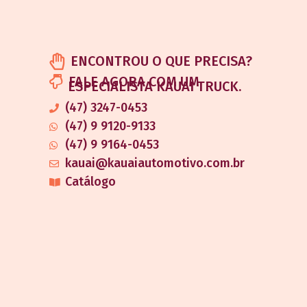
ENCONTROU O QUE PRECISA?
FALE AGORA COM UM
ESPECIALISTA KAUAI TRUCK.
(47) 3247-0453
(47) 9 9120-9133
(47) 9 9164-0453
kauai@kauaiautomotivo.com.br
Catálogo