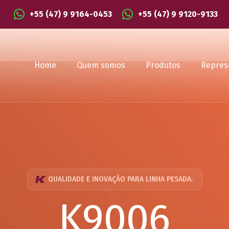
+55 (47) 9 9164-0453
+55 (47) 9 9120-9133
Home
Quem somos
Produtos
Repres
QUALIDADE E INOVAÇÃO PARA LINHA PESADA.
K9006