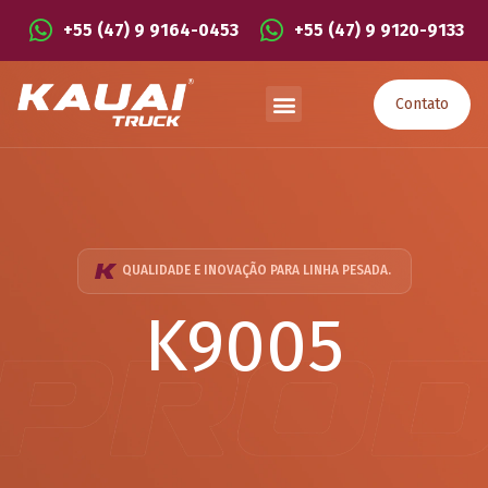
+55 (47) 9 9164-0453
+55 (47) 9 9120-9133
Contato
QUALIDADE E INOVAÇÃO PARA LINHA PESADA.
K9005