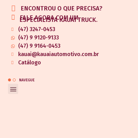
ENCONTROU O QUE PRECISA?
FALE AGORA COM UM
ESPECIALISTA KAUAI TRUCK.
(47) 3247-0453
(47) 9 9120-9133
(47) 9 9164-0453
kauai@kauaiautomotivo.com.br
Catálogo
NAVEGUE
REDES SOCIAIS