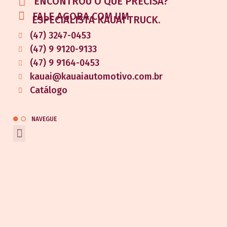
ENCONTROU O QUE PRECISA?
FALE AGORA COM UM
ESPECIALISTA KAUAI TRUCK.
(47) 3247-0453
(47) 9 9120-9133
(47) 9 9164-0453
kauai@kauaiautomotivo.com.br
Catálogo
NAVEGUE
REDES SOCIAIS
Entrar em contato