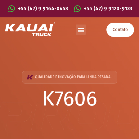
+55 (47) 9 9164-0453
+55 (47) 9 9120-9133
Contato
QUALIDADE E INOVAÇÃO PARA LINHA PESADA.
K7606