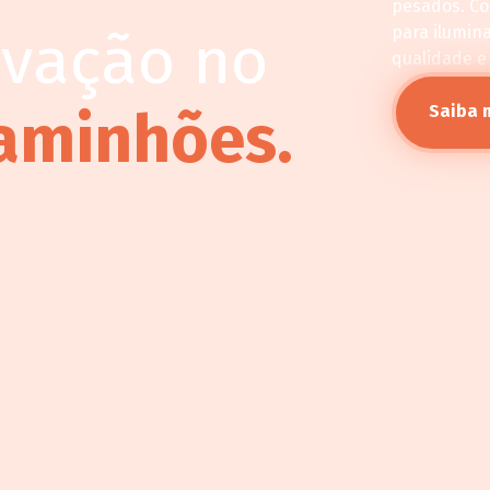
pesados. C
ovação no
para ilumin
qualidade e
aminhões.
Saiba 