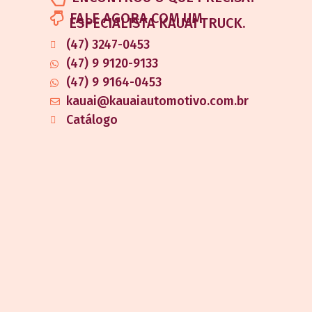
FALE AGORA COM UM
ESPECIALISTA KAUAI TRUCK.
(47) 3247-0453
(47) 9 9120-9133
(47) 9 9164-0453
kauai@kauaiautomotivo.com.br
Catálogo