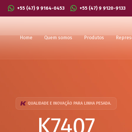
+55 (47) 9 9164-0453
+55 (47) 9 9120-9133
Home
Quem somos
Produtos
Repres
QUALIDADE E INOVAÇÃO PARA LINHA PESADA.
K7407