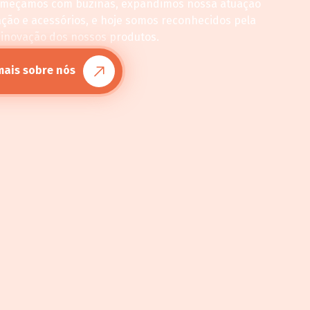
omeçamos com buzinas, expandimos nossa atuação
ação e acessórios, e hoje somos reconhecidos pela
 inovação dos nossos produtos.
mais sobre nós