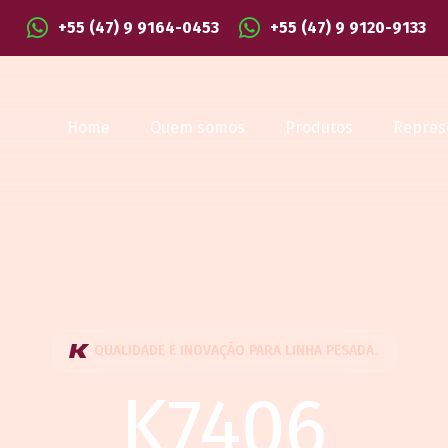
+55 (47) 9 9164-0453
+55 (47) 9 9120-9133
Home
Quem somos
Produtos
Repres
QUALIDADE E INOVAÇÃO PARA LINHA PESADA.
K7406