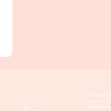
A Kauai Tru
pesados. C
para ilumin