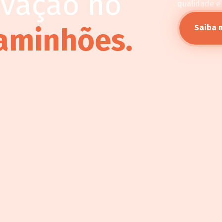
ovação no
qualidade e
aminhões.
Saiba 