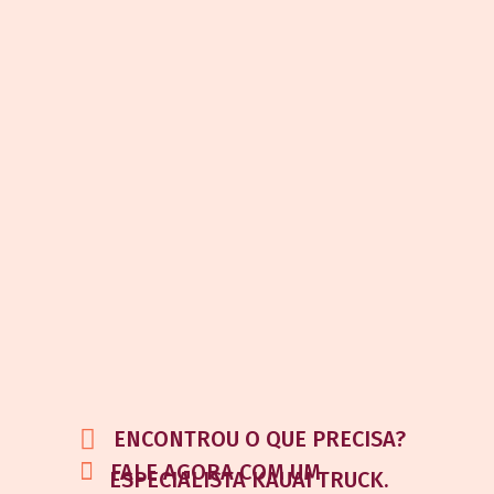
ENCONTROU O QUE PRECISA?
FALE AGORA COM UM
ESPECIALISTA KAUAI TRUCK.