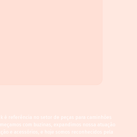
ck é referência no setor de peças para caminhões
omeçamos com buzinas, expandimos nossa atuação
ação e acessórios, e hoje somos reconhecidos pela