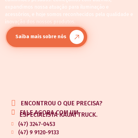
expandimos nossa atuação para iluminação e
acessórios, e hoje somos reconhecidos pela qualidade e
inovação dos nossos produtos.
Saiba mais sobre nós
ENCONTROU O QUE PRECISA?
FALE AGORA COM UM
ESPECIALISTA KAUAI TRUCK.
(47) 3247-0453
(47) 9 9120-9133