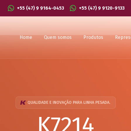
+55 (47) 9 9164-0453
+55 (47) 9 9120-9133
Home
Quem somos
Produtos
Repres
QUALIDADE E INOVAÇÃO PARA LINHA PESADA.
K7214