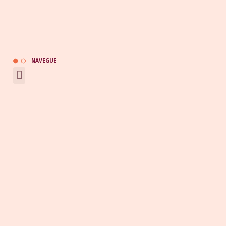
(47) 9 9120-9133
(47) 9 9164-0453
kauai@kauaiautomotivo.com.br
Catálogo
NAVEGUE
REDES SOCIAIS
Entrar em contato