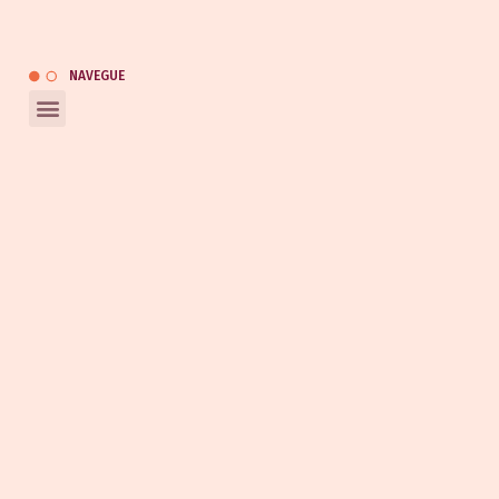
kauai@kauaiautomotivo.com.br
Catálogo
NAVEGUE
REDES SOCIAIS
Entrar em contato