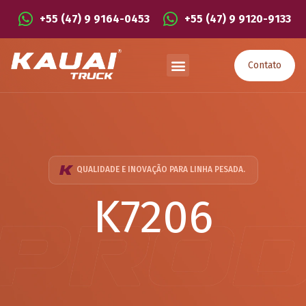
+55 (47) 9 9164-0453
+55 (47) 9 9120-9133
Contato
QUALIDADE E INOVAÇÃO PARA LINHA PESADA.
K7206