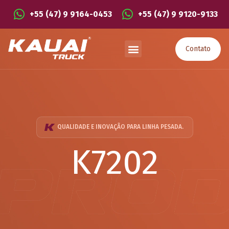
+55 (47) 9 9164-0453
+55 (47) 9 9120-9133
Contato
QUALIDADE E INOVAÇÃO PARA LINHA PESADA.
K7202