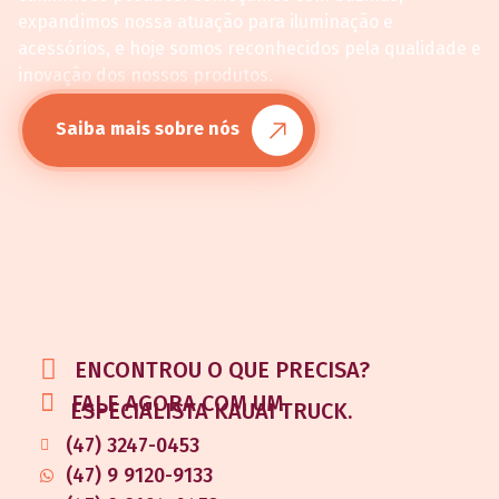
expandimos nossa atuação para iluminação e
acessórios, e hoje somos reconhecidos pela qualidade e
inovação dos nossos produtos.
Saiba mais sobre nós
ENCONTROU O QUE PRECISA?
FALE AGORA COM UM
ESPECIALISTA KAUAI TRUCK.
(47) 3247-0453
(47) 9 9120-9133