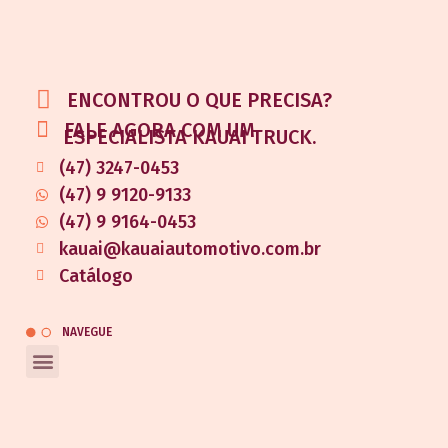
ENCONTROU O QUE PRECISA?
FALE AGORA COM UM
ESPECIALISTA KAUAI TRUCK.
(47) 3247-0453
(47) 9 9120-9133
(47) 9 9164-0453
kauai@kauaiautomotivo.com.br
Catálogo
NAVEGUE
REDES SOCIAIS