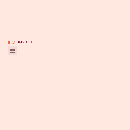
(47) 3247-0453
(47) 9 9120-9133
(47) 9 9164-0453
kauai@kauaiautomotivo.com.br
Catálogo
NAVEGUE
REDES SOCIAIS
Entrar em contato