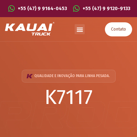
+55 (47) 9 9164-0453
+55 (47) 9 9120-9133
Contato
QUALIDADE E INOVAÇÃO PARA LINHA PESADA.
K7117