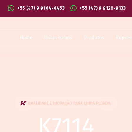
+55 (47) 9 9164-0453
+55 (47) 9 9120-9133
Home
Quem somos
Produtos
Repres
QUALIDADE E INOVAÇÃO PARA LINHA PESADA.
K7114