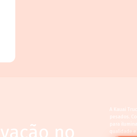
A Kauai Tru
pesados. C
ovação no
para ilumin
qualidade e