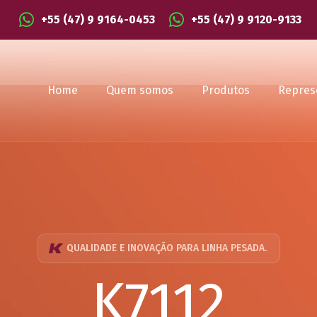
+55 (47) 9 9164-0453
+55 (47) 9 9120-9133
Home
Quem somos
Produtos
Repres
QUALIDADE E INOVAÇÃO PARA LINHA PESADA.
K7112