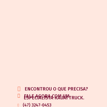
ENCONTROU O QUE PRECISA?
FALE AGORA COM UM
ESPECIALISTA KAUAI TRUCK.
(47) 3247-0453