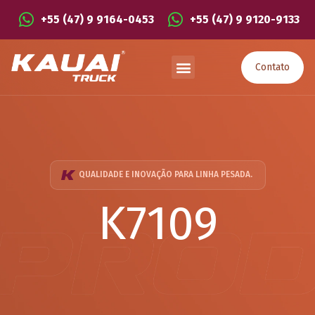
+55 (47) 9 9164-0453
+55 (47) 9 9120-9133
Contato
QUALIDADE E INOVAÇÃO PARA LINHA PESADA.
K7109