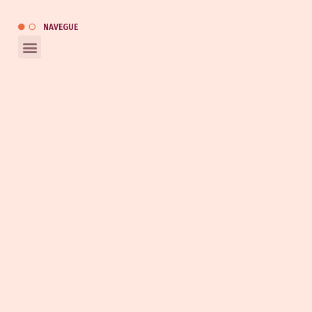
Catálogo
NAVEGUE
REDES SOCIAIS
Entrar em contato