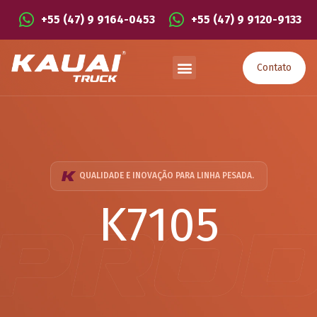
+55 (47) 9 9164-0453
+55 (47) 9 9120-9133
Contato
QUALIDADE E INOVAÇÃO PARA LINHA PESADA.
K7105