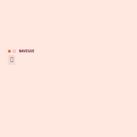
(47) 3247-0453
(47) 9 9120-9133
(47) 9 9164-0453
kauai@kauaiautomotivo.com.br
Catálogo
NAVEGUE
REDES SOCIAIS
Entrar em contato