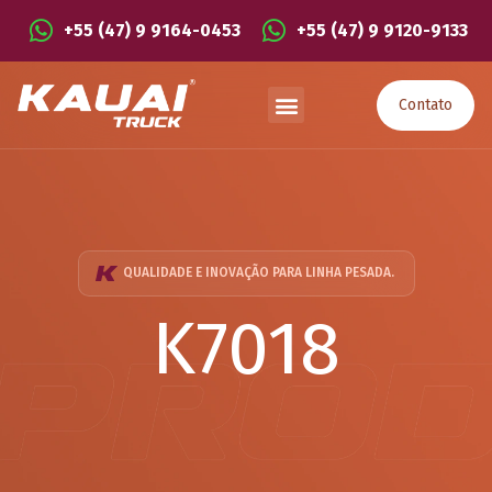
+55 (47) 9 9164-0453
+55 (47) 9 9120-9133
Contato
QUALIDADE E INOVAÇÃO PARA LINHA PESADA.
K7018