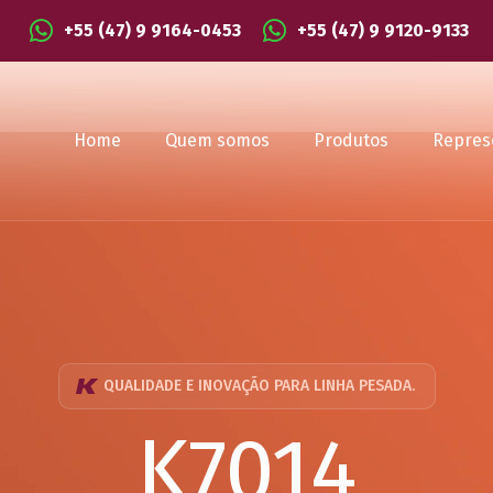
+55 (47) 9 9164-0453
+55 (47) 9 9120-9133
Home
Quem somos
Produtos
Repres
QUALIDADE E INOVAÇÃO PARA LINHA PESADA.
K7014