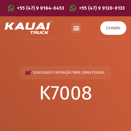
+55 (47) 9 9164-0453
+55 (47) 9 9120-9133
Contato
QUALIDADE E INOVAÇÃO PARA LINHA PESADA.
K7008