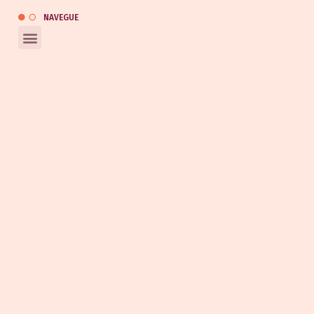
NAVEGUE
REDES SOCIAIS
Entrar em contato