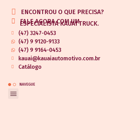
ENCONTROU O QUE PRECISA?
FALE AGORA COM UM
ESPECIALISTA KAUAI TRUCK.
(47) 3247-0453
(47) 9 9120-9133
(47) 9 9164-0453
kauai@kauaiautomotivo.com.br
Catálogo
NAVEGUE
REDES SOCIAIS