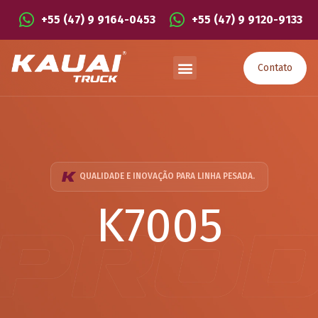
+55 (47) 9 9164-0453
+55 (47) 9 9120-9133
Contato
QUALIDADE E INOVAÇÃO PARA LINHA PESADA.
K7005