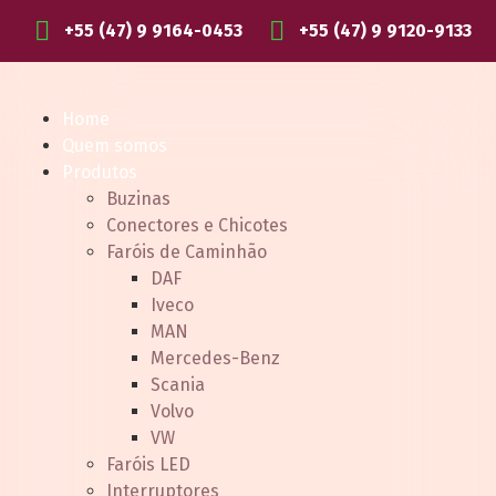
+55 (47) 9 9164-0453
+55 (47) 9 9120-9133
Home
Quem somos
Produtos
Buzinas
Conectores e Chicotes
Faróis de Caminhão
DAF
Iveco
MAN
Mercedes-Benz
Scania
Volvo
VW
Faróis LED
Interruptores