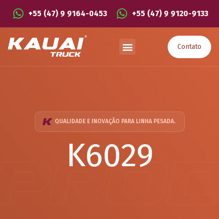
+55 (47) 9 9164-0453
+55 (47) 9 9120-9133
Contato
QUALIDADE E INOVAÇÃO PARA LINHA PESADA.
K6029