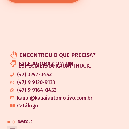
ENCONTROU O QUE PRECISA?
FALE AGORA COM UM
ESPECIALISTA KAUAI TRUCK.
(47) 3247-0453
(47) 9 9120-9133
(47) 9 9164-0453
kauai@kauaiautomotivo.com.br
Catálogo
NAVEGUE