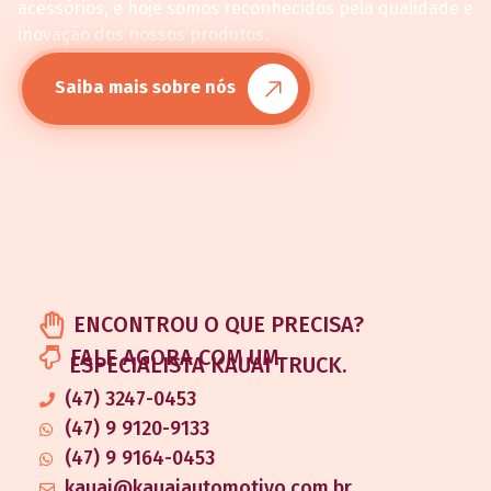
acessórios, e hoje somos reconhecidos pela qualidade e
inovação dos nossos produtos.
Saiba mais sobre nós
ENCONTROU O QUE PRECISA?
FALE AGORA COM UM
ESPECIALISTA KAUAI TRUCK.
(47) 3247-0453
(47) 9 9120-9133
(47) 9 9164-0453
kauai@kauaiautomotivo.com.br