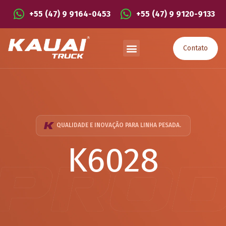
+55 (47) 9 9164-0453
+55 (47) 9 9120-9133
Contato
QUALIDADE E INOVAÇÃO PARA LINHA PESADA.
K6028