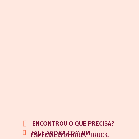
ENCONTROU O QUE PRECISA?
FALE AGORA COM UM
ESPECIALISTA KAUAI TRUCK.