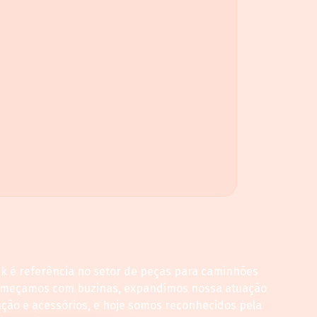
ck é referência no setor de peças para caminhões
omeçamos com buzinas, expandimos nossa atuação
ação e acessórios, e hoje somos reconhecidos pela