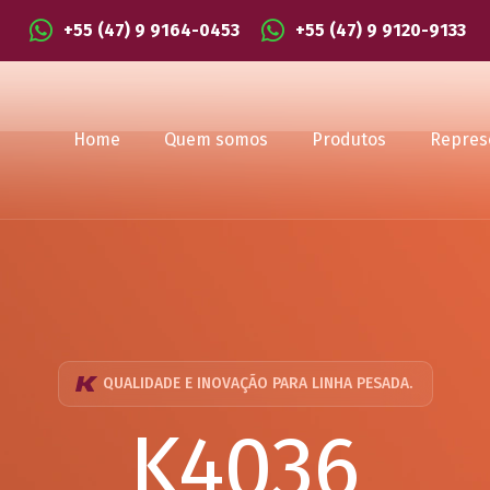
+55 (47) 9 9164-0453
+55 (47) 9 9120-9133
Home
Quem somos
Produtos
Repres
QUALIDADE E INOVAÇÃO PARA LINHA PESADA.
K4036