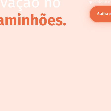
ovação no
qualidade e
aminhões.
Saiba 