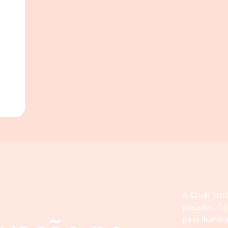
A Kauai Tru
pesados. C
para ilumin