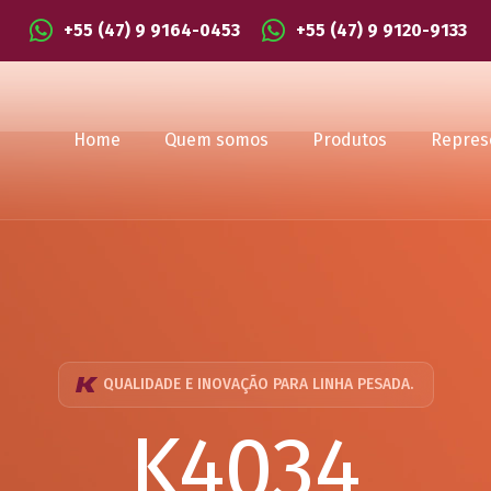
+55 (47) 9 9164-0453
+55 (47) 9 9120-9133
Home
Quem somos
Produtos
Repres
QUALIDADE E INOVAÇÃO PARA LINHA PESADA.
K4034