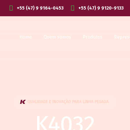
+55 (47) 9 9164-0453
+55 (47) 9 9120-9133
Home
Quem somos
Produtos
Repres
QUALIDADE E INOVAÇÃO PARA LINHA PESADA.
K4032