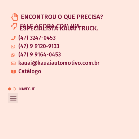
ENCONTROU O QUE PRECISA?
FALE AGORA COM UM
ESPECIALISTA KAUAI TRUCK.
(47) 3247-0453
(47) 9 9120-9133
(47) 9 9164-0453
kauai@kauaiautomotivo.com.br
Catálogo
NAVEGUE
REDES SOCIAIS