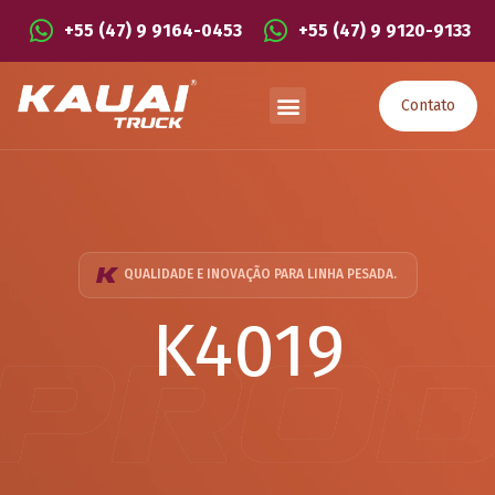
+55 (47) 9 9164-0453
+55 (47) 9 9120-9133
Contato
QUALIDADE E INOVAÇÃO PARA LINHA PESADA.
K4019