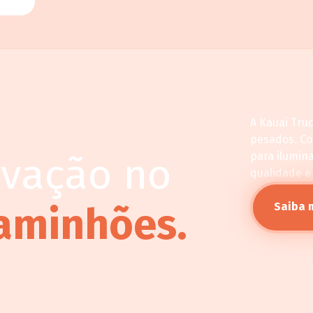
A Kauai Tru
pesados. C
ovação no
para ilumin
qualidade e
aminhões.
Saiba 