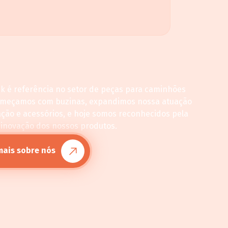
ck é referência no setor de peças para caminhões
omeçamos com buzinas, expandimos nossa atuação
ação e acessórios, e hoje somos reconhecidos pela
 inovação dos nossos produtos.
mais sobre nós