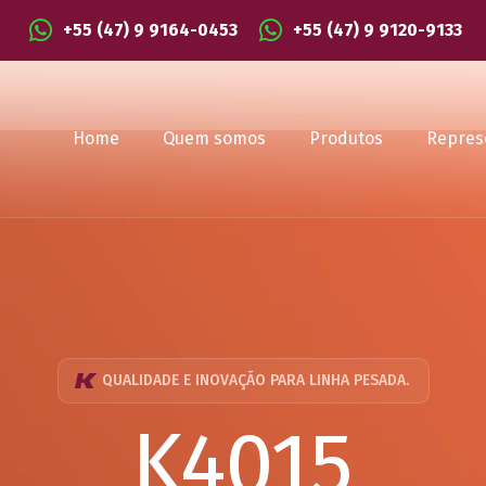
+55 (47) 9 9164-0453
+55 (47) 9 9120-9133
Home
Quem somos
Produtos
Repres
QUALIDADE E INOVAÇÃO PARA LINHA PESADA.
K4015