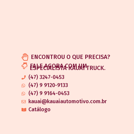
ENCONTROU O QUE PRECISA?
FALE AGORA COM UM
ESPECIALISTA KAUAI TRUCK.
(47) 3247-0453
(47) 9 9120-9133
(47) 9 9164-0453
kauai@kauaiautomotivo.com.br
Catálogo