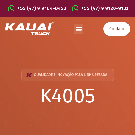
+55 (47) 9 9164-0453
+55 (47) 9 9120-9133
Contato
QUALIDADE E INOVAÇÃO PARA LINHA PESADA.
K4005