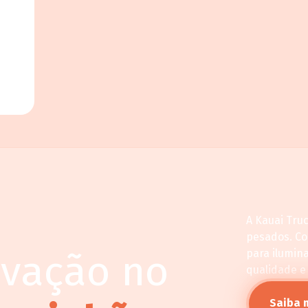
A Kauai Tru
pesados. C
ovação no
para ilumin
qualidade e
Saiba 