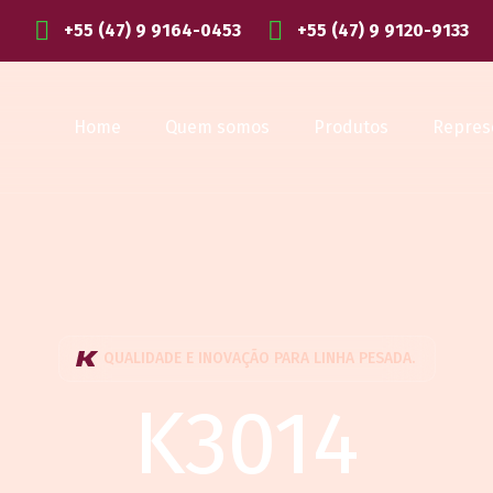
+55 (47) 9 9164-0453
+55 (47) 9 9120-9133
Home
Quem somos
Produtos
Repres
QUALIDADE E INOVAÇÃO PARA LINHA PESADA.
K3014