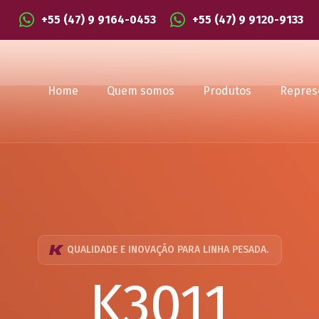
+55 (47) 9 9164-0453
+55 (47) 9 9120-9133
Home
Quem somos
Produtos
Repres
QUALIDADE E INOVAÇÃO PARA LINHA PESADA.
K3011