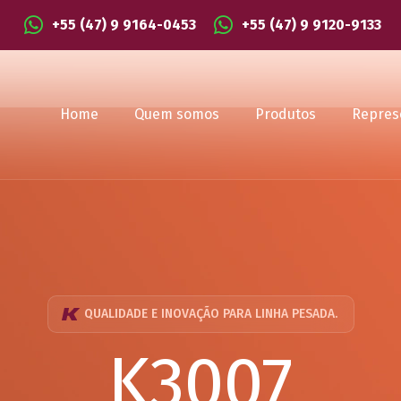
+55 (47) 9 9164-0453
+55 (47) 9 9120-9133
Home
Quem somos
Produtos
Repres
QUALIDADE E INOVAÇÃO PARA LINHA PESADA.
K3007