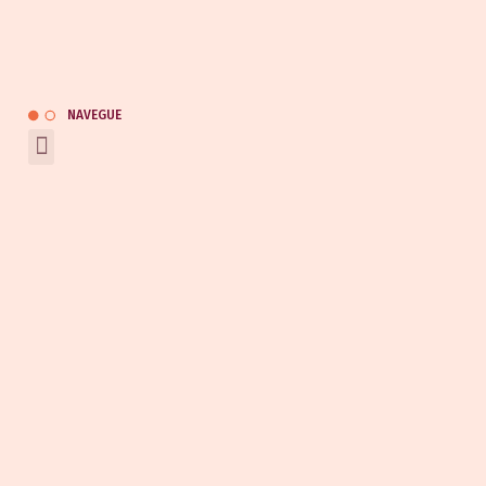
(47) 9 9164-0453
kauai@kauaiautomotivo.com.br
Catálogo
NAVEGUE
REDES SOCIAIS
Entrar em contato