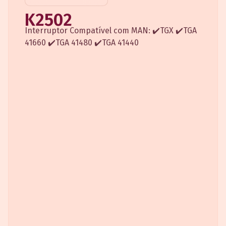
K2502
Interruptor Compatível com MAN: ✔️TGX ✔️TGA
41660 ✔️TGA 41480 ✔️TGA 41440