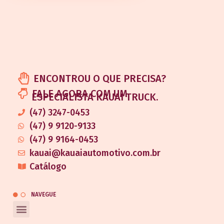
ENCONTROU O QUE PRECISA?
FALE AGORA COM UM
ESPECIALISTA KAUAI TRUCK.
(47) 3247-0453
(47) 9 9120-9133
(47) 9 9164-0453
kauai@kauaiautomotivo.com.br
Catálogo
NAVEGUE