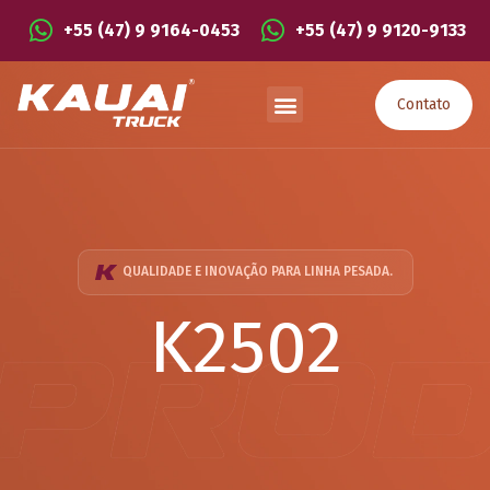
+55 (47) 9 9164-0453
+55 (47) 9 9120-9133
Contato
QUALIDADE E INOVAÇÃO PARA LINHA PESADA.
K2502