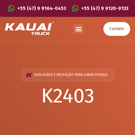
+55 (47) 9 9164-0453
+55 (47) 9 9120-9133
Contato
QUALIDADE E INOVAÇÃO PARA LINHA PESADA.
K2403